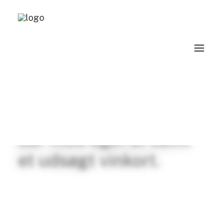
Coisbar
Visuel identitet for
Coisbar —
Brygmesterens egen
bar med eget øl samt
et udsøgt vinkort.