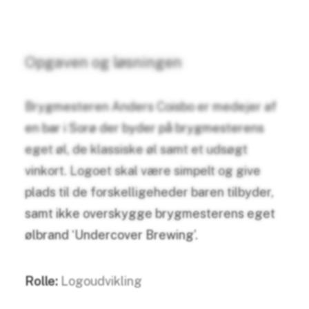
Opgaven og løsningen
Brygmesteren Anders Coisbo er medejer af
en bar i Sorø der byder på brygmesterens
eget øl, de klassiske øl samt et udsøgt
vinkort. Logoet skal være simpelt og give
plads til de forskelligeheder baren tilbyder,
samt ikke overskygge brygmesterens eget
ølbrand ‘Undercover Brewing’.
Rolle:
Logoudvikling