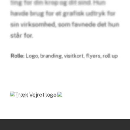
ting for din krop og dit sind. Hun
havde brug for et grafisk udtryk for
sin virksomhed, som favnede det hun
står for.
Rolle:
Logo, branding, visitkort, flyers, roll up