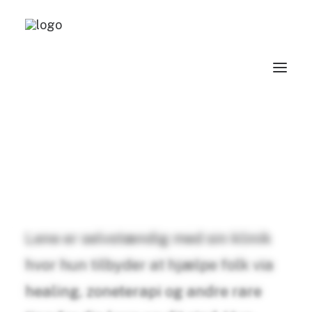
Træk Vejret —
Logo og branding
Lene er selvstændig med sin klinik
hvor hun tilbyder at hjælpe folk via
healing, zoneterapi og andre rare