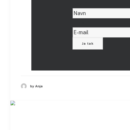
Navn
*
E-mail
*
by Anja