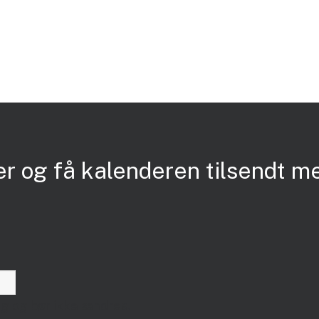
er og få kalenderen tilsendt m
ring og bør ikke ændres.