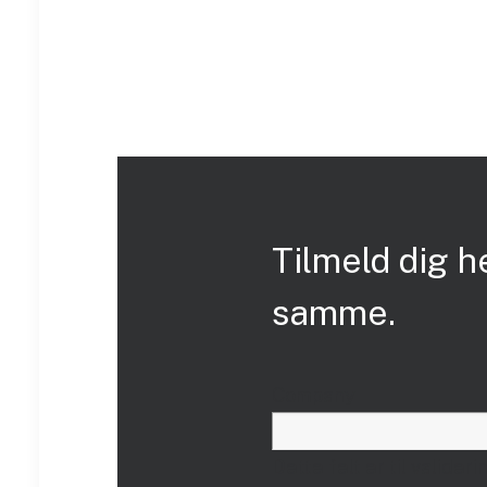
Tilmeld dig h
samme.
Company
Dette felt er til valide