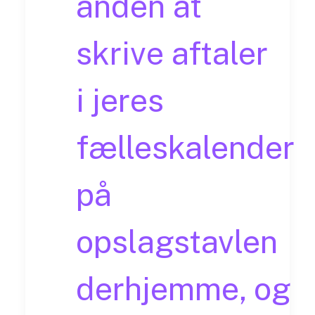
anden at
skrive aftaler
i jeres
fælleskalender
på
opslagstavlen
derhjemme, og