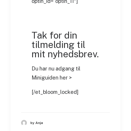
optin_id=”optin_11″]
Tak for din
tilmelding til
mit nyhedsbrev.
Du har nu adgang til
Miniguiden her >
[/et_bloom_locked]
by Anja