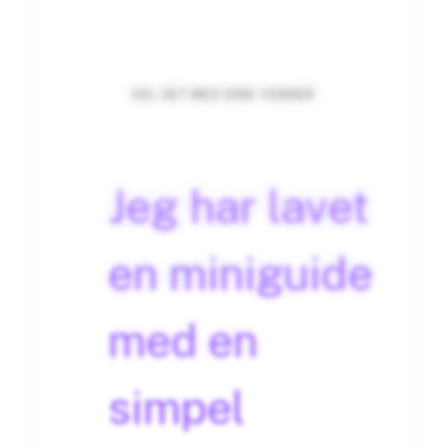
DEL DET MED DINE VENNER
Jeg har lavet
en miniguide
med en
simpel