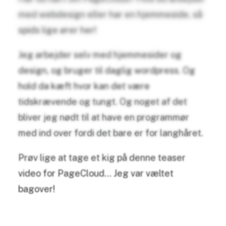
med webdesign eller har en hjemmeside, så
spids lige ører her!
Jeg arbejder selv med hjemmesider og
design, og bruger til daglig wordpress. Og
hold da kæft hvor kan det være
tidskrævende og tungt. Og noget af det
bliver jeg nødt til at have en programmør
med ind over fordi det bare er for langhåret.
Prøv lige at tage et kig på denne teaser
video for PageCloud… Jeg var væltet
bagover!