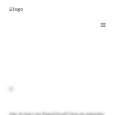
PageCloud - Verdens
mest avancerede web-
redigeringsværktøj
23. OKTOBER 2015
|
IN
INSPIRATION
,
WEB
|
BY
ANJA
Har du hørt om PageCloud? Hvis du arbejder