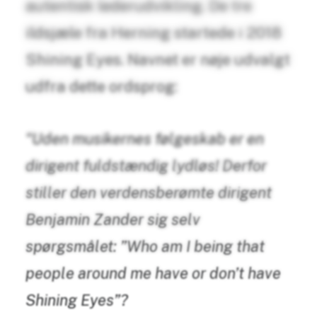
autentisk lederudvikling. De tre
ildsjæle fra Herning startede i 2018
Shining Eyes. Navnet er nøje udvalgt
udfra dette ordsprog:
“Uden musikernes følgeskab er en
dirigent fuldstændig lydløs! Derfor
stiller den verdensberømte dirigent
Benjamin Zander sig selv
spørgsmålet: ”Who am I being that
people around me have or don’t have
Shining Eyes”?