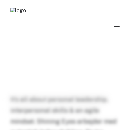
Visuel identitet for
Shining Eyes
It’s all about personal leadership,
interpersonal skills & an agile
mindset. Shining Eyes arbejder med